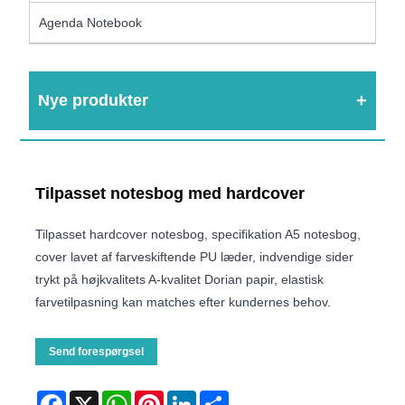
Agenda Notebook
Nye produkter
Tilpasset notesbog med hardcover
Tilpasset hardcover notesbog, specifikation A5 notesbog,
cover lavet af farveskiftende PU læder, indvendige sider
trykt på højkvalitets A-kvalitet Dorian papir, elastisk
farvetilpasning kan matches efter kundernes behov.
Send forespørgsel
Facebook
X
WhatsApp
Pinterest
LinkedIn
Share