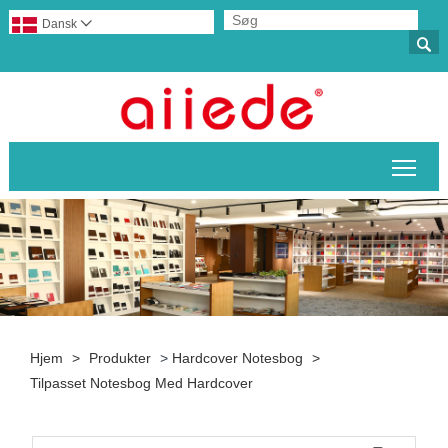
Dansk


Skif
Hjem
>
Produkter
>
Hardcover Notesbog
>
Tilpasset Notesbog Med Hardcover