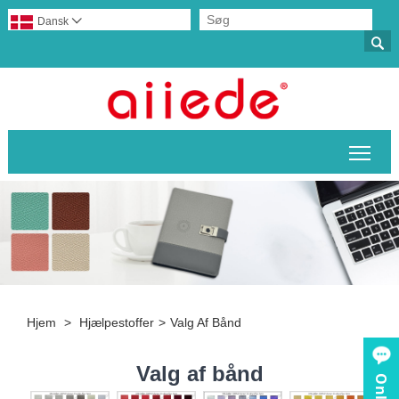
Dansk


Skif
Hjem
>
Hjælpestoffer
>
Valg Af Bånd
Valg af bånd