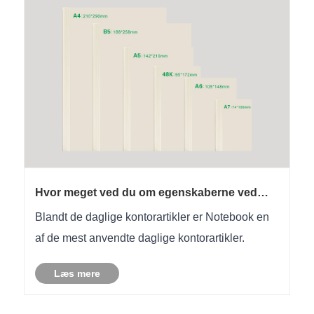
Hvor meget ved du om egenskaberne ved
forskellige tilpassede lædermaterialer, der
Blandt de daglige kontorartikler er Notebook en
ofte bruges i notebook -
udskrivningsstørrelser?
af ​​de mest anvendte daglige kontorartikler.
Læs mere