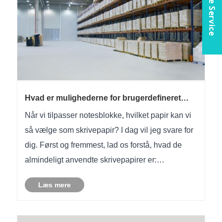
Online Service
Hvad er mulighederne for brugerdefineret
notesblokpapir
Når vi tilpasser notesblokke, hvilket papir kan vi
så vælge som skrivepapir? I dag vil jeg svare for
dig. Først og fremmest, lad os forstå, hvad de
almindeligt anvendte skrivepapirer er:
dobbeltklæbende papir, Daolin-papir,
Læs mere
miljøvenligt papir, stenpapir osv. Dette er vores
almindeligt anvendte skriv......