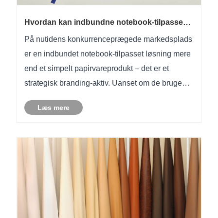
Hvordan kan indbundne notebook-tilpassede
løsninger øge din brandidentitet og
På nutidens konkurrenceprægede markedsplads
kundeloyalitet
er en indbundet notebook-tilpasset løsning mere
end et simpelt papirvareprodukt – det er et
strategisk branding-aktiv. Uanset om de bruges
til firmagaver, uddannelsesformål,
Læs mere
salgsfremmende kampagner eller detailsalg,
tilbyder brugerdefinerede indbundne not......