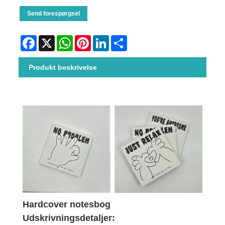
Send forespørgsel
Facebook
X
WhatsApp
Pinterest
LinkedIn
Share
Produkt beskrivelse
Hardcover notesbog
Udskrivningsdetaljer: