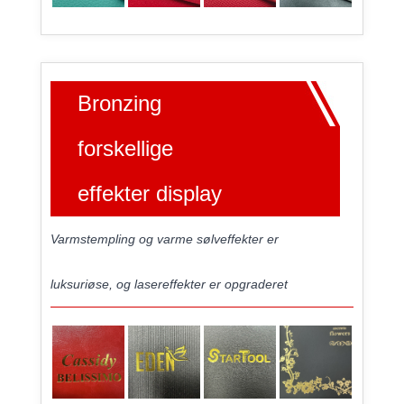
Bronzing
forskellige
effekter display
Varmstempling og varme sølveffekter er
luksuriøse, og lasereffekter er opgraderet