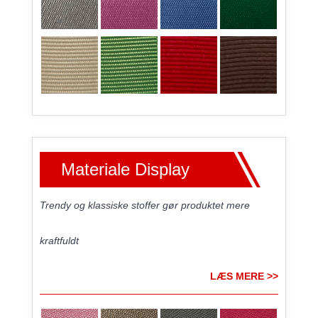
Materiale Display
Trendy og klassiske stoffer gør produktet mere
kraftfuldt
LÆS MERE >>