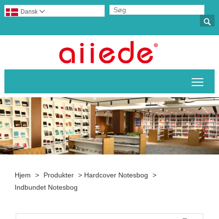
Dansk


Skif
Hjem
>
Produkter
>
Hardcover Notesbog
>
Indbundet Notesbog