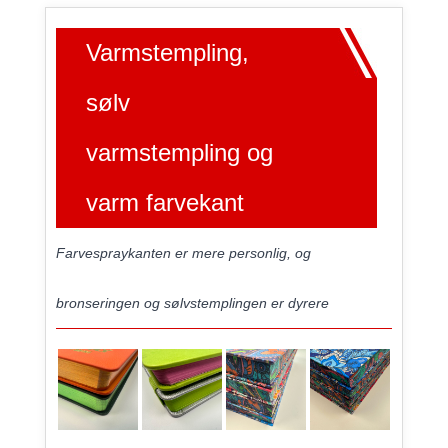
Varmstempling,
sølv
varmstempling og
varm farvekant
Farvespraykanten er mere personlig, og
bronseringen og sølvstemplingen er dyrere