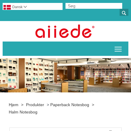
Dansk


Skif
Hjem
>
Produkter
>
Paperback Notesbog
>
Halm Notesbog