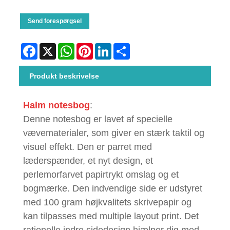
Send forespørgsel
Facebook
X
WhatsApp
Pinterest
LinkedIn
Share
Produkt beskrivelse
Halm notesbog
:
Denne notesbog er lavet af specielle
vævematerialer, som giver en stærk taktil og
visuel effekt. Den er parret med
læderspænder, et nyt design, et
perlemorfarvet papirtrykt omslag og et
bogmærke. Den indvendige side er udstyret
med 100 gram højkvalitets skrivepapir og
kan tilpasses med multiple layout print. Det
rationelle indre sidedesign hjælper dig med