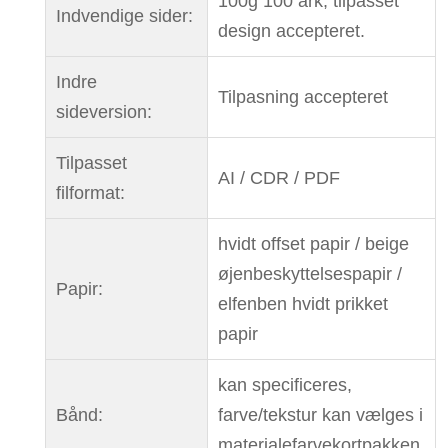
100g 100 ark, tilpasset
Indvendige sider:
design accepteret.
Indre
Tilpasning accepteret
sideversion:
Tilpasset
AI / CDR / PDF
filformat:
hvidt offset papir / beige
øjenbeskyttelsespapir /
Papir:
elfenben hvidt prikket
papir
kan specificeres,
Bånd:
farve/tekstur kan vælges i
materialefarvekortpakken.