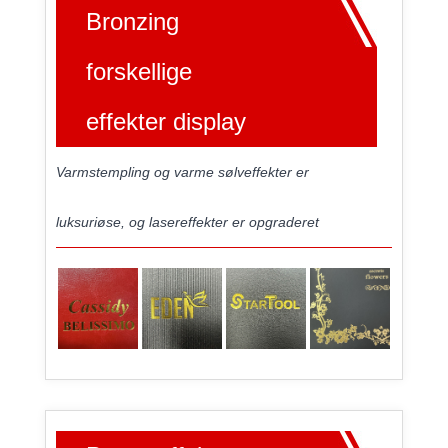
Bronzing
forskellige
effekter display
Varmstempling og varme sølveffekter er
luksuriøse, og lasereffekter er opgraderet