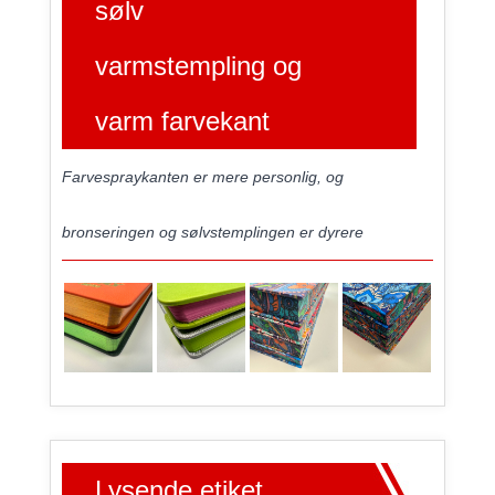
sølv
varmstempling og
varm farvekant
Farvespraykanten er mere personlig, og
bronseringen og sølvstemplingen er dyrere
Lysende etiket,