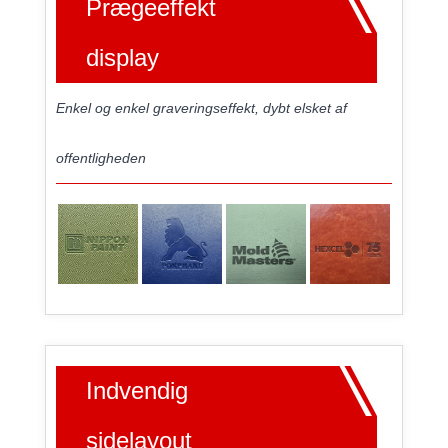
Prægeeffekt
display
Enkel og enkel graveringseffekt, dybt elsket af
offentligheden
Indvendig
sidelayout