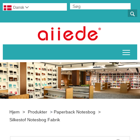
Dansk


Skif
Hjem
>
Produkter
>
Paperback Notesbog
>
Silkestof Notesbog Fabrik