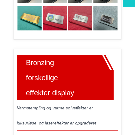
Bronzing
forskellige
effekter display
Varmstempling og varme sølveffekter er
luksuriøse, og lasereffekter er opgraderet