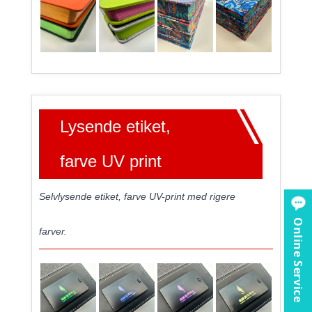
Lysende etiket,
farve UV print
Selvlysende etiket, farve UV-print med rigere
Online Service
farver.