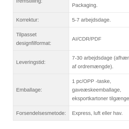
fremstilling:
Packaging.
Korrektur:
5-7 arbejdsdage.
Tilpasset
AI/CDR/PDF
designfilformat:
7-30 arbejdsdage (afhæn
Leveringstid:
af ordremængde).
1 pc/OPP -taske,
Emballage:
gaveæskeemballage,
eksportkartoner tilgænge
Forsendelsesmetode:
Express, luft eller hav.