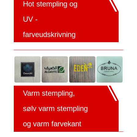
Hot stempling og
UV -
farveudskrivning
Varm stempling,
sølv varm stempling
og varm farvekant