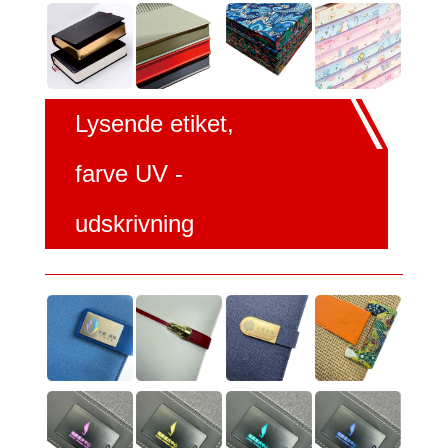
Lysende etiket,
farve UV -
udskrivning