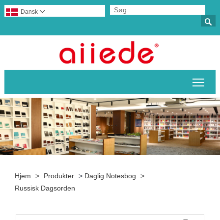
Dansk


Skif
Hjem
>
Produkter
>
Daglig Notesbog
>
Russisk Dagsorden