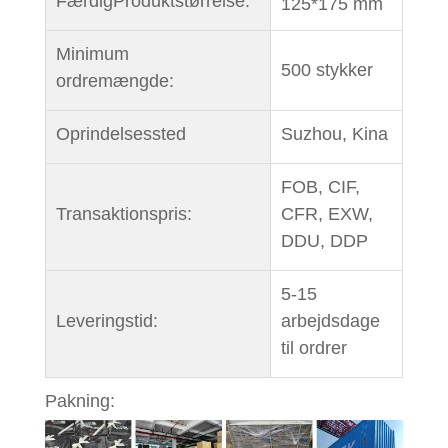
Færdig
Produktstørrelse:
125*175 mm
Minimum
500 stykker
ordremængde:
Oprindelsessted
Suzhou, Kina
FOB, CIF,
Transaktionspris:
CFR, EXW,
DDU, DDP
5-15
Leveringstid:
arbejdsdage
til ordrer
Pakning: