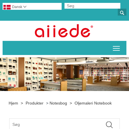
Dansk


Skif
Hjem
>
Produkter
>
Notesbog
>
Oljemaleri Notebook