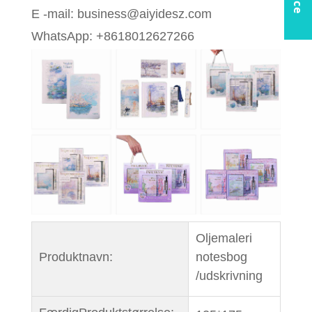
E -mail: business@aiyidesz.com
WhatsApp: +8618012627266
Oljemaleri
Produktnavn:
notesbog
/udskrivning