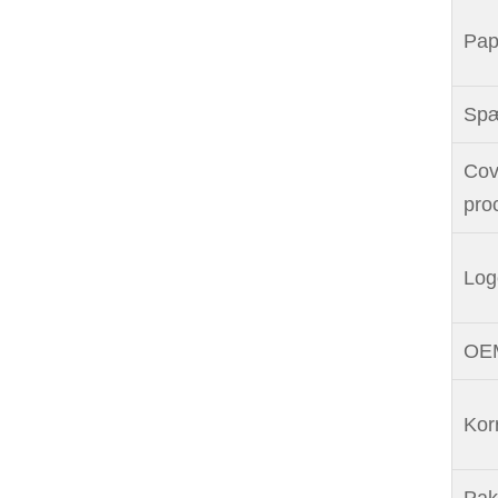
Pap
Sp
Cov
pro
Log
OEM
Korr