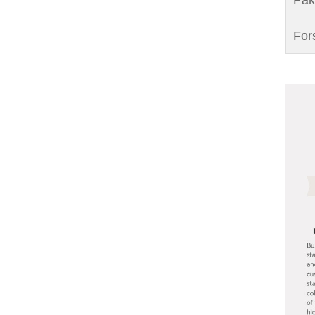
Pak
For