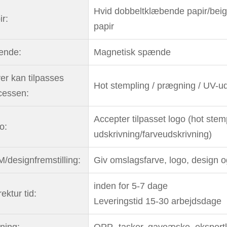
Hvid dobbeltklæbende papir/beige
ir:
papir
ænde:
Magnetisk spænde
er kan tilpasses
Hot stempling / prægning / UV-uds
cessen:
Accepter tilpasset logo (hot ste
o:
udskrivning/farveudskrivning)
/designfremstilling:
Giv omslagsfarve, logo, design o
inden for 5-7 dage
ektur tid:
Leveringstid 15-30 arbejdsdage