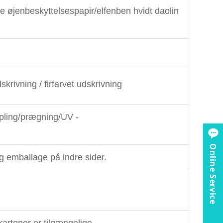
 øjenbeskyttelsespapir/elfenben hvidt daolin
krivning / firfarvet udskrivning
mpling/prægning/UV -
Online Service
g emballage på indre sider.