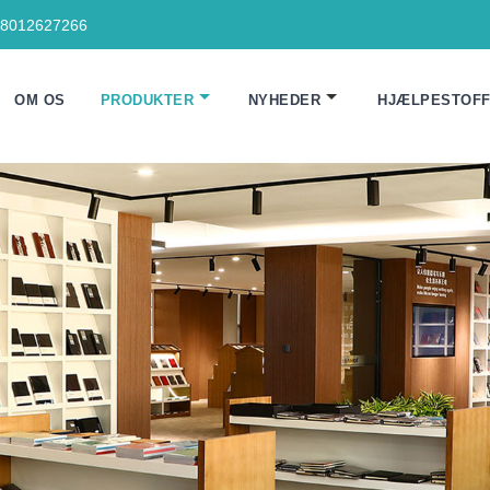
18012627266
OM OS
PRODUKTER
NYHEDER
HJÆLPESTOF