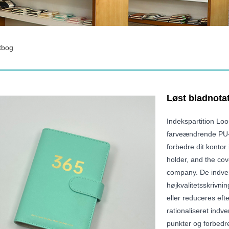
tbog
Løst bladnota
Indekspartition Lo
farveændrende PU-læ
forbedre dit kontor 
holder, and the co
company. De indven
højkvalitetsskrivni
eller reduceres eft
rationaliseret indv
punkter og forbedr