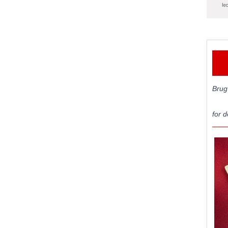
Brug
for d