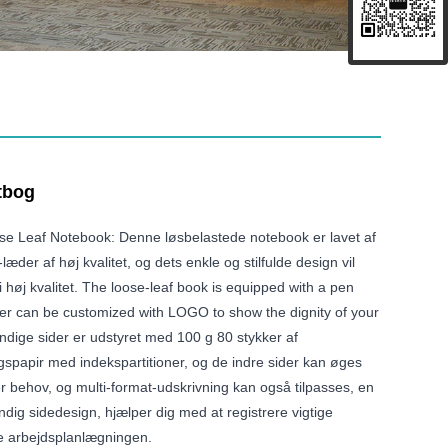
tbog
ose Leaf Notebook: Denne løsbelastede notebook er lavet af
der af høj kvalitet, og dets enkle og stilfulde design vil
i høj kvalitet. The loose-leaf book is equipped with a pen
ver can be customized with LOGO to show the dignity of your
dige sider er udstyret med 100 g 80 stykker af
ngspapir med indekspartitioner, og de indre sider kan øges
er behov, og multi-format-udskrivning kan også tilpasses, en
endig sidedesign, hjælper dig med at registrere vigtige
e arbejdsplanlægningen.