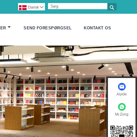

Dansk

FER
SEND FORESPØRGSEL
KONTAKT OS
Aiyide
Mr.Zong