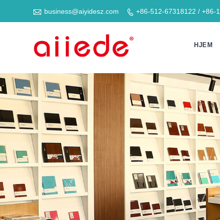

business@aiyidesz.com
+86-512-67318122 / +86-

HJEM