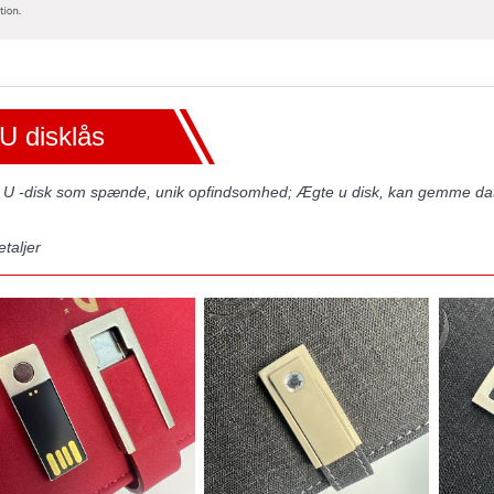
U disklås
 U -disk som spænde, unik opfindsomhed; Ægte u disk, kan gemme dat
etaljer