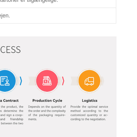
artoner er tilgængelige.
ejen.