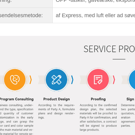
ning:
OPP -tasker, gaveæske, eksportk
sendelsesmetode:
af Express, med luft eller ad søv