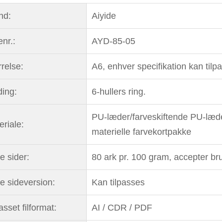
nd:
Aiyide
nr.:
AYD-85-05
rrelse:
A6, enhver specifikation kan tilp
ding:
6-hullers ring.
PU-læder/farveskiftende PU-læder
eriale:
materielle farvekortpakke
e sider:
80 ark pr. 100 gram, accepter br
re sideversion:
Kan tilpasses
asset filformat:
AI / CDR / PDF