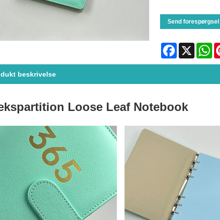
Send forespørgsel
Facebook
X
Wh
dukt beskrivelse
ekspartition Loose Leaf Notebook