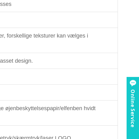
asses
, forskellige teksturer kan vælges i
passet design.
Online Service
e øjenbeskyttelsespapir/elfenben hvidt
vetryk/skærmtryk/laser LOGO