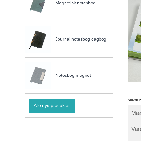
Magnetisk notesbog
Journal notesbog dagbog
Notesbog magnet
Aldavfe 
Alle nye produkter
Mær
Vare