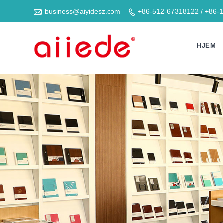

business@aiyidesz.com
+86-512-67318122 / +86-

HJEM