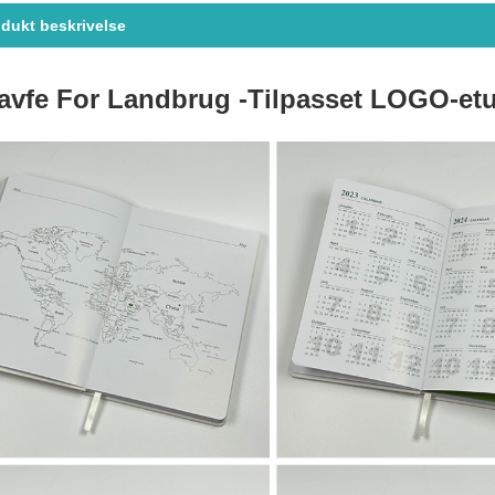
dukt beskrivelse
avfe For Landbrug
-Tilpasset LOGO-etu