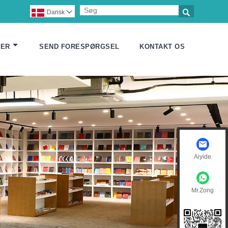

Dansk

FER
SEND FORESPØRGSEL
KONTAKT OS
Aiyide
Mr.Zong