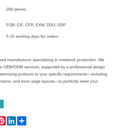
200 pieces
FOB, CIF, CFR, EXW, DDU, DDP
5-15 working days for orders
ed manufacturer specializing in notebook production. We
e OEM/ODM services, supported by a professional design
stomizing products to your specific requirements—including
ensions, and inner page layouts—to perfectly meet your
atsApp
Pinterest
LinkedIn
Share