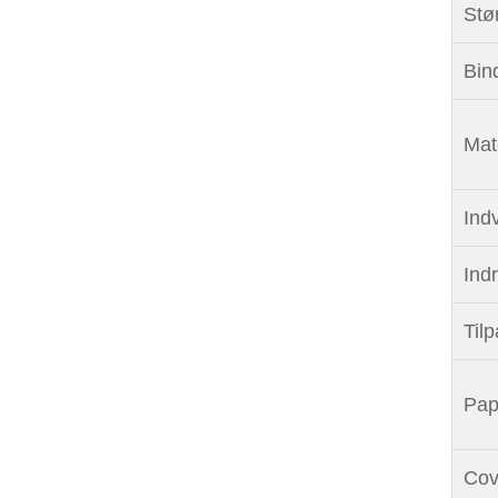
Stø
Bin
Mat
Ind
Ind
Tilp
Pap
Cov