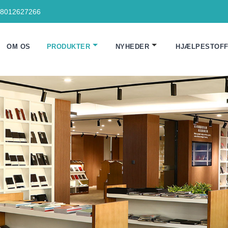
18012627266
OM OS
PRODUKTER
NYHEDER
HJÆLPESTOF