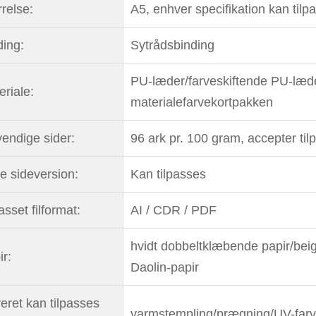
rrelse:
A5, enhver specifikation kan tilp
ding:
Sytrådsbinding
PU-læder/farveskiftende PU-læder
eriale:
materialefarvekortpakken
vendige sider:
96 ark pr. 100 gram, accepter til
re sideversion:
Kan tilpasses
asset filformat:
AI / CDR / PDF
hvidt dobbeltklæbende papir/beig
ir:
Daolin-papir
eret kan tilpasses
varmstempling/prægning/UV-far