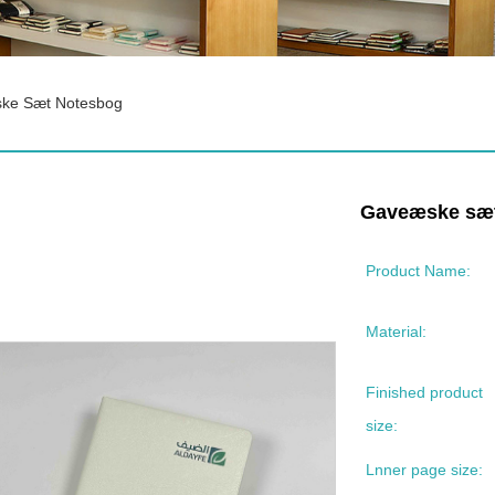
ke Sæt Notesbog
Gaveæske sæt
Product Name:
Material:
Finished product
size:
Lnner page size: