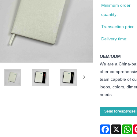
Minimum order
quantity:
Transaction price:
Delivery time:
OEM/ODM
We are a China-bas
offer comprehensiv
team capable of cu
logos, colors, dim
needs.
Send forespørgsel
Facebook
X
Wh