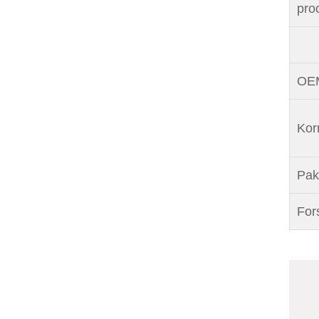
pro
OEM
Korr
Pak
For