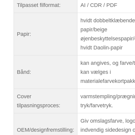
Tilpasset filformat:
AI / CDR / PDF
hvidt dobbeltklæbende
papir/beige
Papir:
øjenbeskyttelsespapir
hvidt Daolin-papir
kan angives, og farve/
Bånd:
kan vælges i
materialefarvekortpak
Cover
varmstempling/prægni
tilpasningsproces:
tryk/farvetryk.
Giv omslagsfarve, logo
OEM/designfremstilling:
indvendig sidedesign 