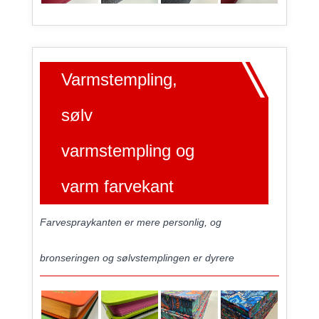
Varmstempling,
sølv
varmstempling og
varm farvekant
Farvespraykanten er mere personlig, og
bronseringen og sølvstemplingen er dyrere