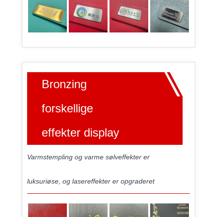
Bronzing
forskellige
effekter display
Varmstempling og varme sølveffekter er
luksuriøse, og lasereffekter er opgraderet