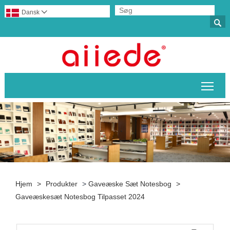
Dansk


Skif
Hjem
>
Produkter
>
Gaveæske Sæt Notesbog
>
Gaveæskesæt Notesbog Tilpasset 2024