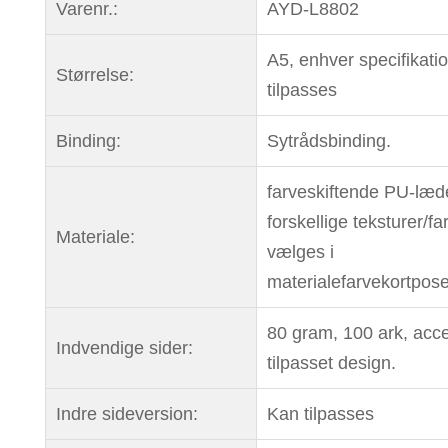
Varenr.:
AYD-L8802
A5, enhver specifikati
Størrelse:
tilpasses
Binding:
Sytrådsbinding.
farveskiftende PU-læd
forskellige teksturer/fa
Materiale:
vælges i
materialefarvekortpos
80 gram, 100 ark, acc
Indvendige sider:
tilpasset design.
Indre sideversion:
Kan tilpasses