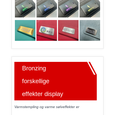
Bronzing
forskellige
effekter display
Varmstempling og varme sølveffekter er