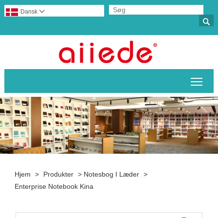
Dansk


Skif
Hjem
>
Produkter
>
Notesbog I Læder
>
Enterprise Notebook Kina