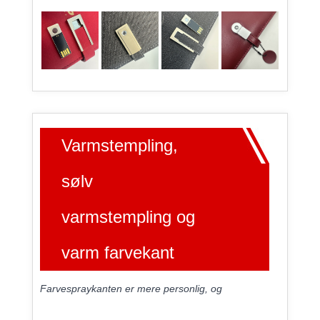
Varmstempling,
sølv
varmstempling og
varm farvekant
Farvespraykanten er mere personlig, og