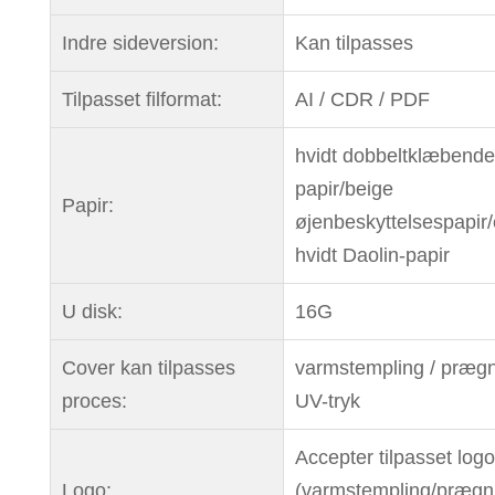
Indre sideversion:
Kan tilpasses
Tilpasset filformat:
AI / CDR / PDF
hvidt dobbeltklæbende
papir/beige
Papir:
øjenbeskyttelsespapir
hvidt Daolin-papir
U disk:
16G
Cover kan tilpasses
varmstempling / prægn
proces:
UV-tryk
Accepter tilpasset logo
Logo:
(varmstempling/prægn