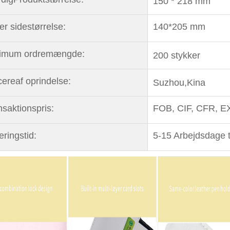
150 * 218 mm
er sidestørrelse:
140*205 mm
imum ordremængde:
200 stykker
cere
af oprindelse:
Suzhou,
Kina
nsaktionspris:
FOB, CIF, CFR, 
eringstid:
5-15 Arbejdsdage ti