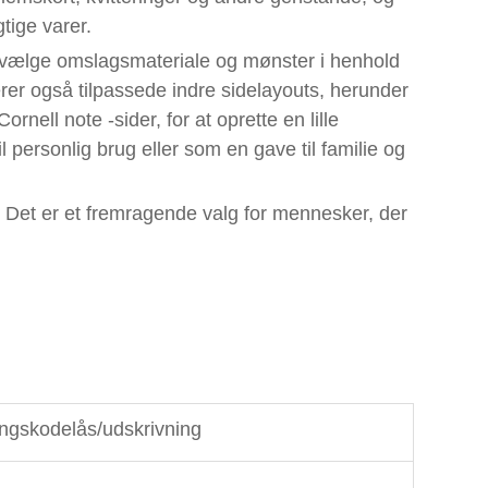
tige varer.
n vælge omslagsmateriale og mønster i henhold
everer også tilpassede indre sidelayouts, herunder
Cornell note -sider, for at oprette en lille
l personlig brug eller som en gave til familie og
et er et fremragende valg for mennesker, der
gskodelås/udskrivning