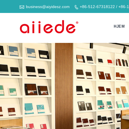

business@aiyidesz.com
+86-512-67318122 / +86-

HJEM