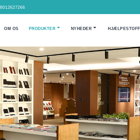
18012627266
OM OS
PRODUKTER
NYHEDER
HJÆLPESTOF