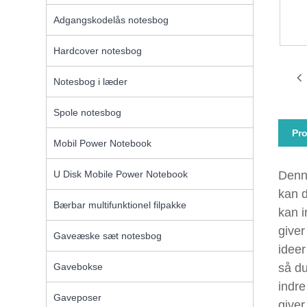
Adgangskodelås notesbog
Hardcover notesbog
Notesbog i læder
Spole notesbog
Pro
Mobil Power Notebook
U Disk Mobile Power Notebook
Denn
kan d
Bærbar multifunktionel filpakke
kan i
giver
Gaveæske sæt notesbog
ideer
Gavebokse
så du
indre
Gaveposer
giver