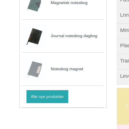
Magnetisk notesbog
Lnn
Min
Journal notesbog dagbog
Pla
Tra
Notesbog magnet
Lev
Alle nye produkter