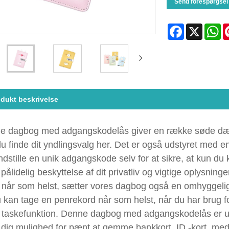
Send forespørgsel
Facebook
X
Wh
dukt beskrivelse
e dagbog med adgangskodelås giver en række søde dækni
u finde dit yndlingsvalg her. Det er også udstyret med
ndstille en unik adgangskode selv for at sikre, at kun du
 pålidelig beskyttelse af dit privatliv og vigtige oplysning
 når som helst, sætter vores dagbog også en omhyggelig
 kan tage en penrekord når som helst, når du har brug 
 taskefunktion. Denne dagbog med adgangskodelås er ud
 dig mulighed for pænt at gemme bankkort, ID -kort, med