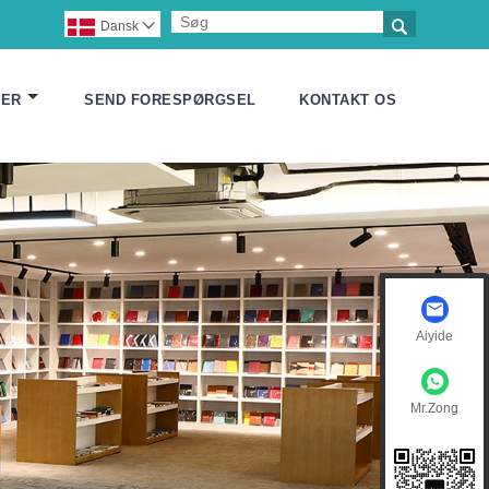

Dansk

FER
SEND FORESPØRGSEL
KONTAKT OS
Aiyide
Mr.Zong