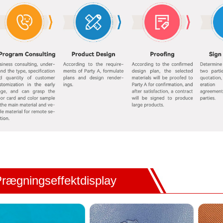
rægningseffektdisplay