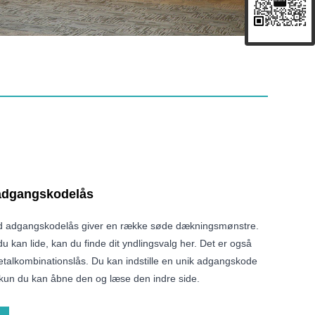
adgangskodelås
 adgangskodelås giver en række søde dækningsmønstre.
du kan lide, kan du finde dit yndlingsvalg her. Det er også
talkombinationslås. Du kan indstille en unik adgangskode
at kun du kan åbne den og læse den indre side.