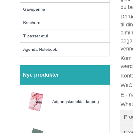
du be
Gavepenne
Derud
Brochure
til d
almin
Tilpasset etui
adgan
venne
Agenda Notebook
Kom 
værds
Nye produkter
Kont
WeCh
E -m
Adgangskodelås dagbog
What
Pr
Fær