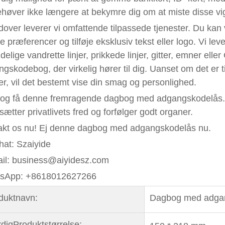
høver ikke længere at bekymre dig om at miste disse vig
over leverer vi omfattende tilpassede tjenester. Du ka
ine præferencer og tilføje eksklusiv tekst eller logo. Vi l
delige vandrette linjer, prikkede linjer, gitter, emner eller 
gskodebog, der virkelig hører til dig. Uanset om det er ti
r, vil det bestemt vise din smag og personlighed.
og få denne fremragende dagbog med adgangskodelås. D
ætter privatlivets fred og forfølger godt organer.
akt os nu! Ej denne dagbog med adgangskodelås nu.
at: Szaiyide
ail: business@aiyidesz.com
sApp: +8618012627266
oduktnavn:
Dagbog med adgan
dig
Produktstørrelse: