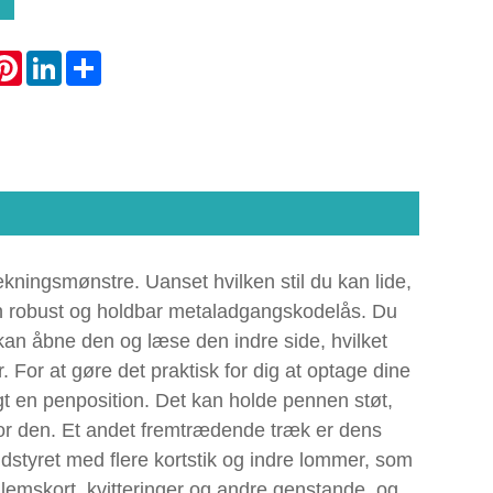
atsApp
Pinterest
LinkedIn
Share
ngsmønstre. Uanset hvilken stil du kan lide,
 en robust og holdbar metaladgangskodelås. Du
 kan åbne den og læse den indre side, hvilket
er. For at gøre det praktisk for dig at optage dine
t en penposition. Det kan holde pennen støt,
for den. Et andet fremtrædende træk er dens
styret med flere kortstik og indre lommer, som
lemskort, kvitteringer og andre genstande, og