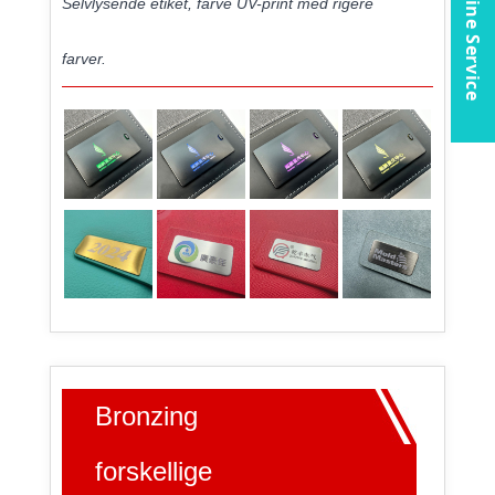
Online Service
Selvlysende etiket, farve UV-print med rigere
farver.
Bronzing
forskellige