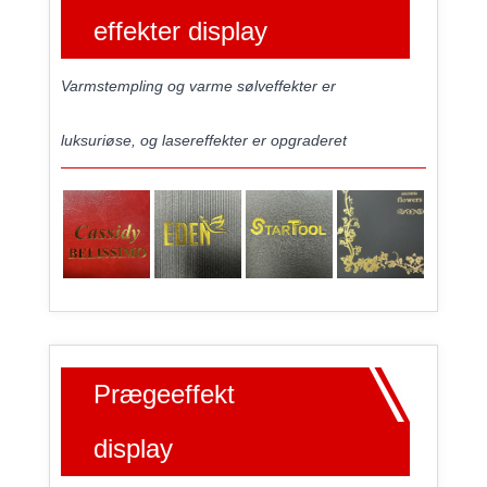
effekter display
Varmstempling og varme sølveffekter er
luksuriøse, og lasereffekter er opgraderet
Prægeeffekt
display