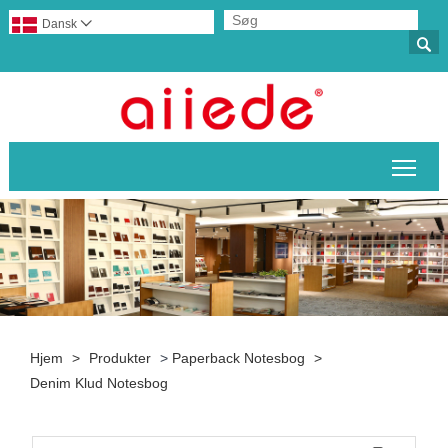
Dansk


Skif
Hjem
>
Produkter
>
Paperback Notesbog
>
Denim Klud Notesbog