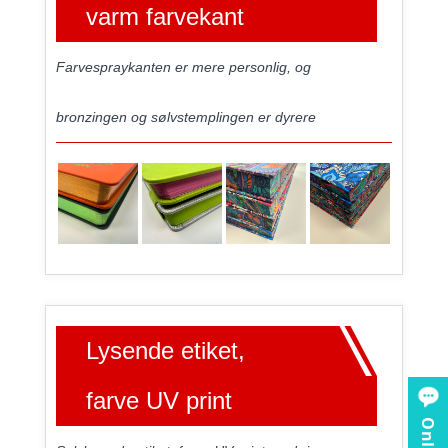
varm farvekant
Farvespraykanten er mere personlig, og
bronzingen og sølvstemplingen er dyrere
Lysende etiket,
farve UV print