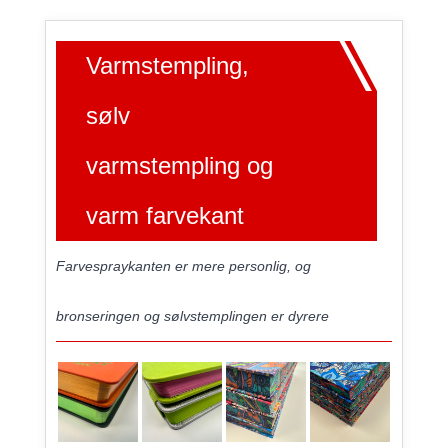
Varmstempling,
sølv
varmstempling og
varm farvekant
Farvespraykanten er mere personlig, og
bronseringen og sølvstemplingen er dyrere