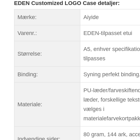
EDEN Customized LOGO Case detaljer:
Mærke:
Aiyide
Varenr.:
EDEN-tilpasset etui
A5, enhver specifikati
Størrelse:
tilpasses
Binding:
Syning perfekt binding
PU-læder/farveskiften
læder, forskellige teks
Materiale:
vælges i
materialefarvekortpak
80 gram, 144 ark, acc
Indvendige sider: