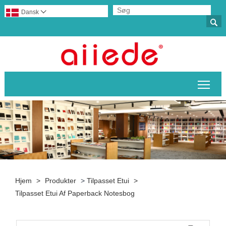
Dansk


Skif
Hjem
>
Produkter
>
Tilpasset Etui
>
Tilpasset Etui Af Paperback Notesbog