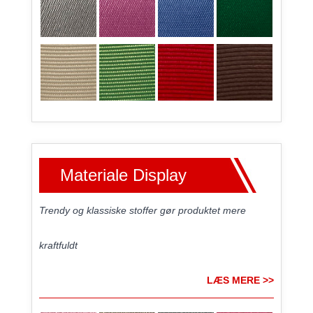
Materiale Display
Trendy og klassiske stoffer gør produktet mere
kraftfuldt
LÆS MERE >>