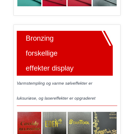
Bronzing
forskellige
effekter display
Varmstempling og varme sølveffekter er
luksuriøse, og lasereffekter er opgraderet