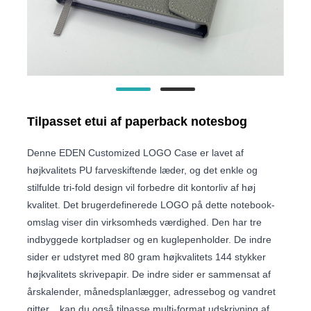
Tilpasset etui af paperback notesbog
Denne EDEN Customized LOGO Case er lavet af
højkvalitets PU farveskiftende læder, og det enkle og
stilfulde tri-fold design vil forbedre dit kontorliv af høj
kvalitet. Det brugerdefinerede LOGO på dette notebook-
omslag viser din virksomheds værdighed. Den har tre
indbyggede kortpladser og en kuglepenholder. De indre
sider er udstyret med 80 gram højkvalitets 144 stykker
højkvalitets skrivepapir. De indre sider er sammensat af
årskalender, månedsplanlægger, adressebog og vandret
gitter. , kan du også tilpasse multi-format udskrivning af