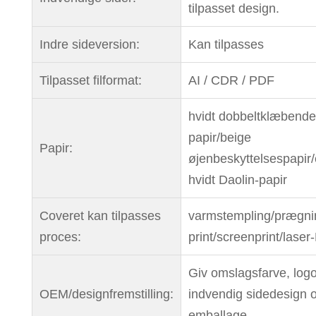
tilpasset design.
Indre sideversion:
Kan tilpasses
Tilpasset filformat:
AI / CDR / PDF
hvidt dobbeltklæbende
papir/beige
Papir:
øjenbeskyttelsespapir
hvidt Daolin-papir
Coveret kan tilpasses
varmstempling/prægni
proces:
print/screenprint/las
Giv omslagsfarve, logo
OEM/designfremstilling:
indvendig sidedesign 
emballage