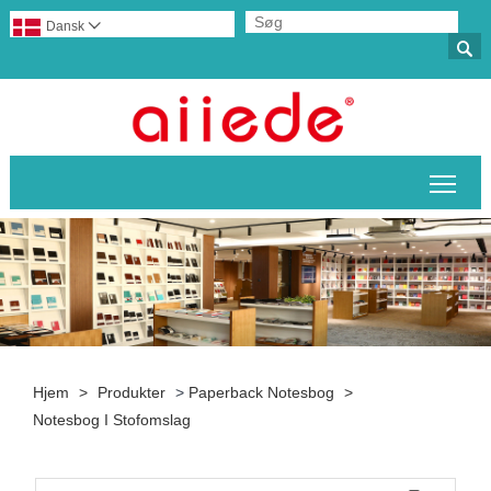
Dansk


Skif
Hjem
>
Produkter
>
Paperback Notesbog
>
Notesbog I Stofomslag