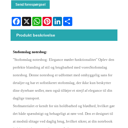
Send forespørgsel
Facebook
X
WhatsApp
Pinterest
LinkedIn
Share
Produkt beskrivelse
Stofomslag notesbog
:
"
Stofomslag notesbog
: Elegance møder funktionalitet" Oplev den
perfekte blanding af stil og brugbarhed med vores
Stofomslag
notesbog
. Denne notesbog er udformet med omhyggelig sans for
detaljer og har et sofistikeret stofomslag, der ikke kun beskytter
dine dyrebare sedler, men også tilføjer et strejf af elegance til din
daglige transport.
Stofmaterialet er kendt for sin holdbarhed og blødhed, hvilket gør
det både spændstigt og behageligt at røre ved. Den er designet til
at modstå slitage ved daglig brug, hvilket sikrer, at din notebook