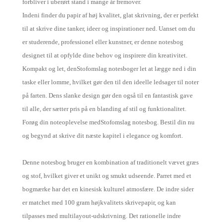
forbliver i uberørt stand i mange år fremover.
Indeni finder du papir af høj kvalitet, glat skrivning, der er perfekt
til at skrive dine tanker, ideer og inspirationer ned. Uanset om du
er studerende, professionel eller kunstner, er denne notesbog
designet til at opfylde dine behov og inspirere din kreativitet.
Kompakt og let, den
Stofomslag notesbog
er let at lægge ned i din
taske eller lomme, hvilket gør den til den ideelle ledsager til noter
på farten. Dens slanke design gør den også til en fantastisk gave
til alle, der sætter pris på en blanding af stil og funktionalitet.
Forøg din noteoplevelse med
Stofomslag notesbog
. Bestil din nu
og begynd at skrive dit næste kapitel i elegance og komfort.
Denne notesbog bruger en kombination af traditionelt vævet græs
og stof, hvilket giver et unikt og smukt udseende. Parret med et
bogmærke har det en kinesisk kulturel atmosfære. De indre sider
er matchet med 100 gram højkvalitets skrivepapir, og kan
tilpasses med multilayout-udskrivning. Det rationelle indre