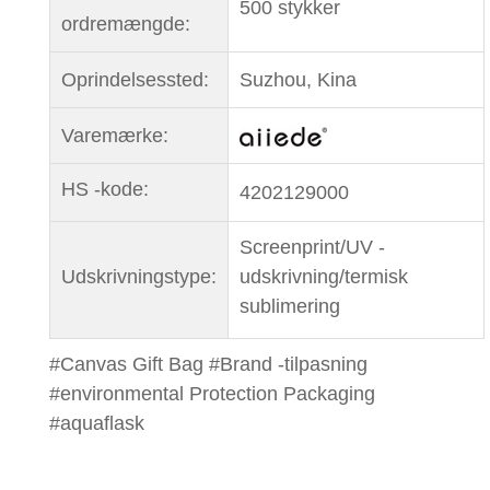
500 stykker
ordremængde:
Oprindelsessted:
Suzhou, Kina
Varemærke:
HS -kode:
4202129000
Screenprint/UV -
Udskrivningstype:
udskrivning/termisk
sublimering
#Canvas Gift Bag #Brand -tilpasning
#environmental Protection Packaging
#aquaflask