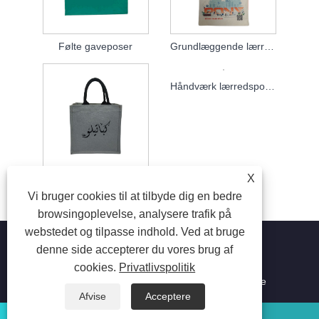
Følte gaveposer
Grundlæggende lærredstaske
X
Lærred lille taske taske
Håndværk lærredsposer
Vi bruger cookies til at tilbyde dig en bedre
browsingoplevelse, analysere trafik på
webstedet og tilpasse indhold. Ved at bruge
denne side accepterer du vores brug af
cookies.
Privatlivspolitik
Copyright © 2023 Suzhou Aiyide Stationery Co.,Ltd. Alle
rettigheder forbeholdes.
Afvise
Acceptere
whatsapp
E-mail