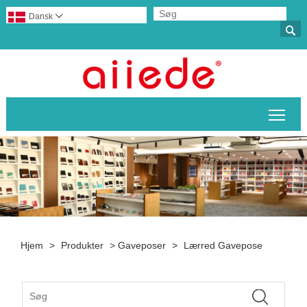
Dansk


Skif
Hjem
>
Produkter
>
Gaveposer
>
Lærred Gavepose