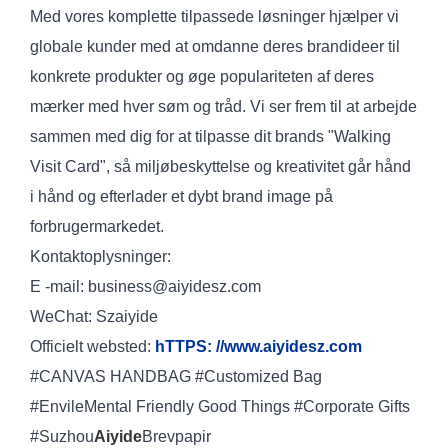
Med vores komplette tilpassede løsninger hjælper vi
globale kunder med at omdanne deres brandideer til
konkrete produkter og øge populariteten af deres
mærker med hver søm og tråd. Vi ser frem til at arbejde
sammen med dig for at tilpasse dit brands "Walking
Visit Card", så miljøbeskyttelse og kreativitet går hånd
i hånd og efterlader et dybt brand image på
forbrugermarkedet.
Kontaktoplysninger:
E -mail: business@aiyidesz.com
WeChat: Szaiyide
Officielt websted:
h
TTPS: //www.aiyidesz.com
#CANVAS HANDBAG #Customized Bag
#EnvileMental Friendly Good Things #Corporate Gifts
#Suzhou
Aiyide
Brevpapir