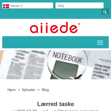
Dansk


Skif
Hjem
>
Nyheder
>
Blog
Lærred taske